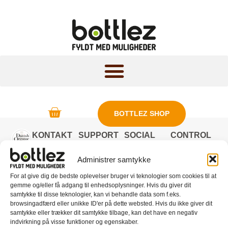
BOTTLEZ SHOP
KONTAKT
SUPPORT
SOCIAL
CONTROL
MEDIA
REPORT
Danish
BETINGELSER
Administrer samtykke
Organic
FAQ
Bottles ApS
For at give dig de bedste oplevelser bruger vi teknologier som cookies til at
BILLEDBANK
gemme og/eller få adgang til enhedsoplysninger. Hvis du giver dit
+45 20 33 40
samtykke til disse teknologier, kan vi behandle data som f.eks.
50
browsingadfærd eller unikke ID'er på dette websted. Hvis du ikke giver dit
samtykke eller trækker dit samtykke tilbage, kan det have en negativ
info@danishorganicbottles.com
indvirkning på visse funktioner og egenskaber.