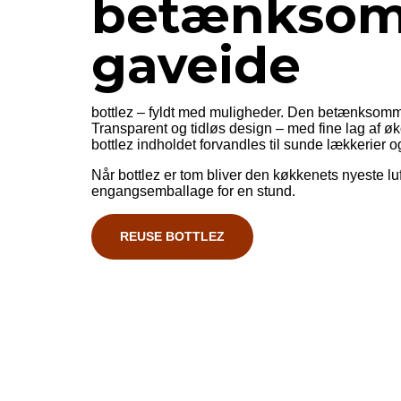
betænkso
gaveide
bottlez – fyldt med muligheder. Den betænksomm
Transparent og tidløs design – med fine lag af 
bottlez indholdet forvandles til sunde lækkerie
Når bottlez er tom bliver den køkkenets nyeste l
engangsemballage for en stund.
REUSE BOTTLEZ