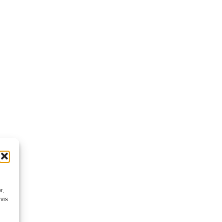
r,
vis