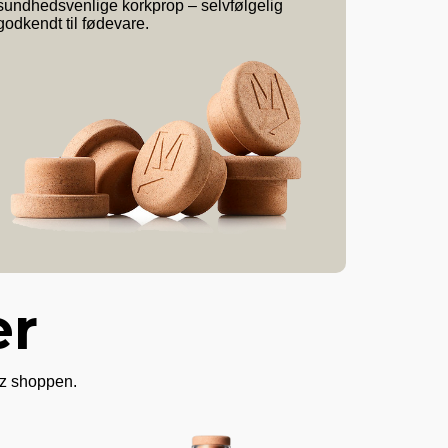
sundhedsvenlige korkprop – selvfølgelig
godkendt til fødevare.
er
lez shoppen.