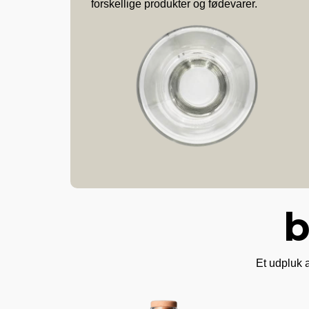
forskellige produkter og fødevarer.
b
Et udpluk a