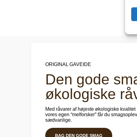
ORIGINAL GAVEIDE
Den gode sm
økologiske rå
Med råvarer af højeste økologiske kvalitet o
vores egen “melforsker” får du smagsoplev
sædvanlige.
BAG DEN GODE SMAG