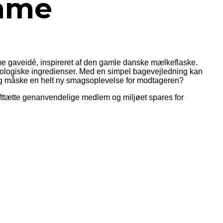
mme
e gaveidé, inspireret af den gamle danske mælkeflaske.
økologiske ingredienser. Med en simpel bagevejledning kan
r og måske en helt ny smagsoplevelse for modtageren?
ufttætte genanvendelige medlem og miljøet spares for