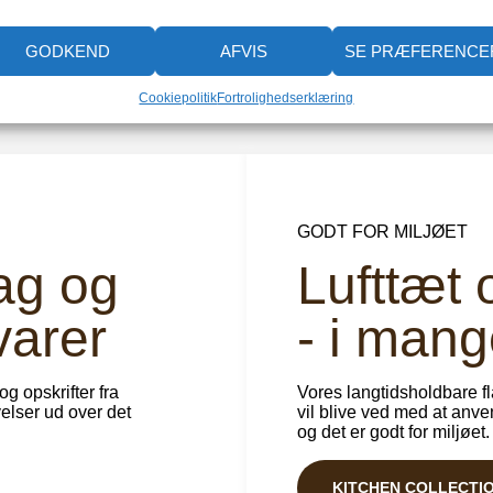
GODKEND
AFVIS
SE PRÆFERENCE
Cookiepolitik
Fortrolighedserklæring
GODT FOR MILJØET
ag og
Lufttæt
varer
- i mang
g opskrifter fra
Vores langtidsholdbare f
elser ud over det
vil blive ved med at anve
og det er godt for miljøet.
KITCHEN COLLECTI