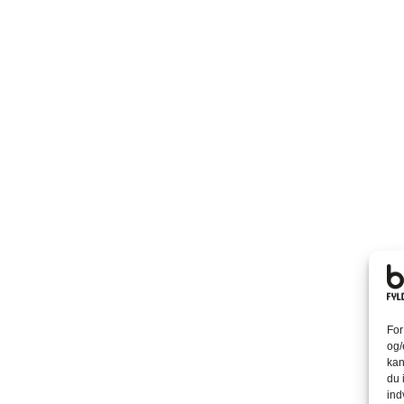
For
og/
kan
du 
ind