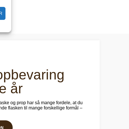
R
 opbevaring
e år
laske og prop har så mange fordele, at du
nde flasken til mange forskellige formål –
ON